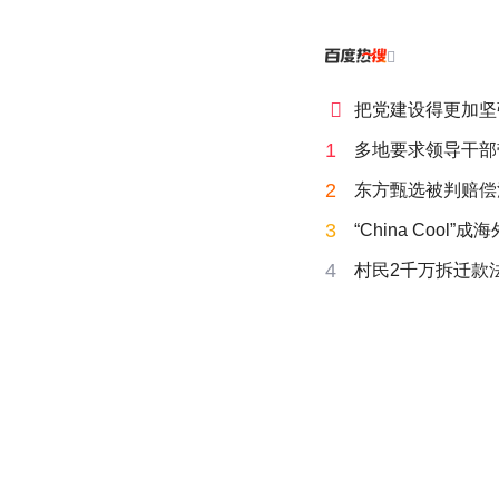


把党建设得更加坚
1
多地要求领导干部
2
东方甄选被判赔偿
3
“China Cool”
4
村民2千万拆迁款法