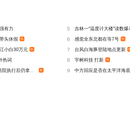
5
强有力
吉林一“温度计大楼”读数爆
6
带头休假
感觉全东北都在等7号
热
热
7
江小白30万元
台风白海豚登陆地点更新
热
8
成海外热词
宇树科技 打新
热
9
院执行后仍拿不到
中方回应是否在太平洋海
热