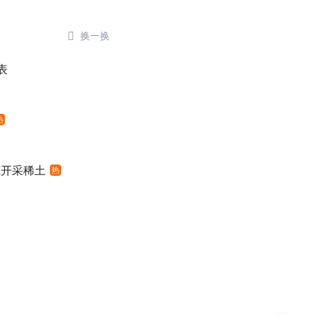

换一换
表
热
底开采稀土
热