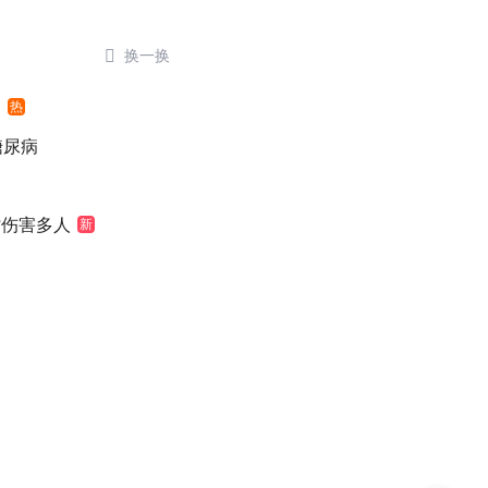

换一换
网
热
糖尿病
时伤害多人
新