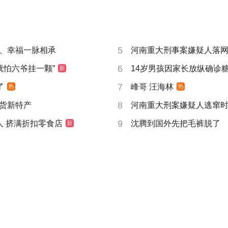
5
、幸福一脉相承
河南重大刑事案嫌疑人落
6
就怕六爷挂一颗”
14岁男孩因家长放纵确诊
新
7
了
峰哥 汪海林
热
热
8
货新特产
河南重大刑案嫌疑人逃窜
9
人 挤满折扣零食店
沈腾到国外先把毛裤脱了
新